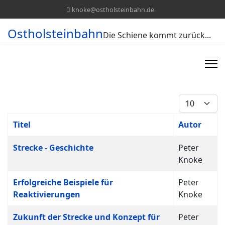
knoke@ostholsteinbahn.de
Ostholsteinbahn
Die Schiene kommt zurück...
Anzeige #
Titel
Autor
Beiträge
Strecke - Geschichte
Peter
Knoke
Erfolgreiche Beispiele für
Peter
Reaktivierungen
Knoke
Zukunft der Strecke und Konzept für
Peter