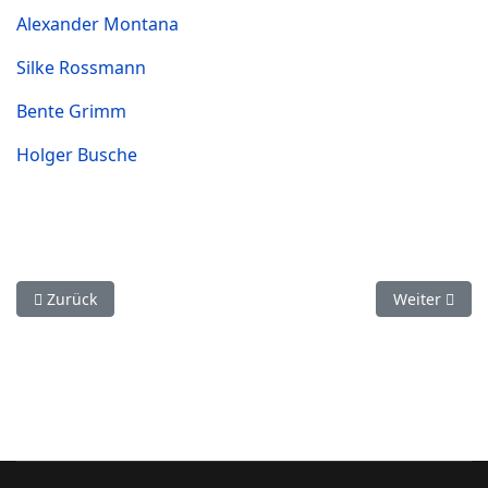
Alexander Montana
Silke Rossmann
Bente Grimm
Holger Busche
Vorheriger Beitrag: Bahntechnikkonferenz in Kiel
Nächster Bei
Zurück
Weiter