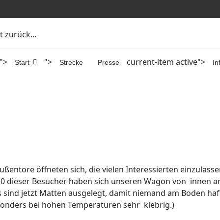
 zurück...
">
">
current-item active">
Start
Strecke
Presse
In
ußentore öffneten sich, die vielen Interessierten einzulass
250 dieser Besucher haben sich unseren Wagon von innen a
s sind jetzt Matten ausgelegt, damit niemand am Boden haft
onders bei hohen Temperaturen sehr klebrig.)