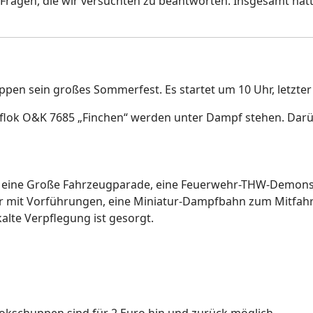
 Fragen, die wir versuchten zu beantworten. Insgesamt hatt
pen sein großes Sommerfest. Es startet um 10 Uhr, letzter E
lok O&K 7685 „Finchen“ werden unter Dampf stehen. Darüb
h, eine Große Fahrzeugparade, eine Feuerwehr-THW-Demons
ehr mit Vorführungen, eine Miniatur-Dampfbahn zum Mitfah
lte Verpflegung ist gesorgt.