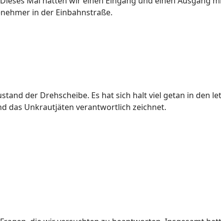
Dieses Mal hatten wir einen Eingang und einen Ausgang mit
enehmer in der Einbahnstraße.
stand der Drehscheibe. Es hat sich halt viel getan in den le
nd das Unkrautjäten verantwortlich zeichnet.