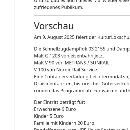
Und so gab es auch dieses Mal wieder viele
zufriedenes Publikum.
Vorschau
Am 9. August 2025 feiert der KulturLokschup
Die Schnellzugdampflok 03 2155 und Dampf
MaK G 1203 von eisenbahn.jetzt
MaK V 90 von METRANS / SUNRAIL
V 100 von Nordic Rail Service.
Eine Containerverladung bei intermodal.s
Draisinenfahrten, historischer Güterverk
runden das Programm ab. Für warme und ka
Der Eintritt beträgt für:
Erwachsene 9 Euro
Kinder 5 Euro
Familie mit Kindern 20 Euro.